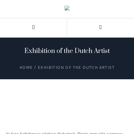
Exhibition of the Dutch Artist
HOME
/
EXHIBITION OF THE DUTCH ARTIST
In hac habitasse platea dictumst. Proin gravida semper