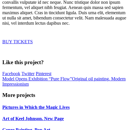
convallis vulputate id nec neque. Nunc tristique dolor non ipsum
fermentum, vel aliquet nibh feugiat. Aenean quis massa sed sapien
maximus aliquet. Cras in tincidunt ligula. Duis urna elit, elementum
ut nulla sit amet, bibendum consectetur velit. Nam malesuada augue
nisi, vel interdum lectus dapibus nec.
BUY TICKETS
Like this project?
Facebook
Twitter
Pinterest
Model Opens Exhibition “Pure Flow”
Original oil painting. Modern
Impressionism
More projects
Pictures in Which the Magic Lives
Art of Keel Johnson. New Page
Genre Painting. Pop Art